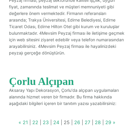
Peyzaj firması, peyzaj sektöründe kaliteli işçilik, uygun
fiyat, zamanında teslimat ve müşteri memnuniyeti gibi
değerlere önem vermektedir. Firmanın referansları
arasında; Trakya Üniversitesi, Edirne Belediyesi, Edirne
Ticaret Odası, Edirne Hilton Otel gibi kurum ve kuruluşlar
bulunmaktadır. 4Mevsim Peyzaj firması ile iletişime geçmek
için web sitesini ziyaret edebilir veya telefon numarasından
arayabilirsiniz. 4Mevsim Peyzaj firması ile hayalinizdeki
peyzajı gerçeğe dönüştürün.
Çorlu Alçıpan
Aksaray Yapı Dekorasyon, Çorlu'da alçıpan uygulamaları
alanında hizmet veren bir firmadır. Bu firma hakkında
aşağıdaki bilgileri içeren bir tanıtım yazısı yazabilirsiniz:
«
21
|
22
|
23
|
24
|
25
|
26
|
27
|
28
|
29
»