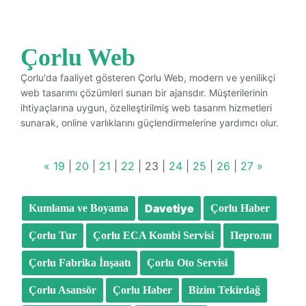
Çorlu Web
Çorlu'da faaliyet gösteren Çorlu Web, modern ve yenilikçi
web tasarımı çözümleri sunan bir ajansdır. Müşterilerinin
ihtiyaçlarına uygun, özelleştirilmiş web tasarım hizmetleri
sunarak, online varlıklarını güçlendirmelerine yardımcı olur.
«
19
|
20
|
21
|
22
|
23
|
24
|
25
|
26
|
27
»
Davetiye
Kumlama ve Boyama
Çorlu Haber
Çorlu Tur
Çorlu ECA Kombi Servisi
Перголи
Çorlu Fabrika İnşaatı
Çorlu Oto Servisi
Çorlu Asansör
Çorlu Haber
Bizim Tekirdağ