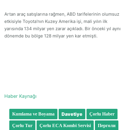
Artan araç satışlarına rağmen, ABD tarifelerinin olumsuz
etkisiyle Toyota'nın Kuzey Amerika işi, mali yılın ilk
yarısında 134 milyar yen zarar açıkladı. Bir önceki yıl aynı
dönemde bu bölge 128 milyar yen kar etmişti.
Haber Kaynağı
Davetiye
Kumlama ve Boyama
Çorlu Haber
Çorlu Tur
Çorlu ECA Kombi Servisi
Перголи