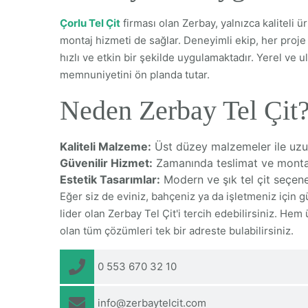
Çorlu Tel Çit
firması olan Zerbay, yalnızca kaliteli
montaj hizmeti de sağlar. Deneyimli ekip, her proje 
hızlı ve etkin bir şekilde uygulamaktadır. Yerel ve 
memnuniyetini ön planda tutar.
Neden Zerbay Tel Çit
Kaliteli Malzeme:
Üst düzey malzemeler ile uzu
Güvenilir Hizmet:
Zamanında teslimat ve monta
Estetik Tasarımlar:
Modern ve şık tel çit seçene
Eğer siz de eviniz, bahçeniz ya da işletmeniz için gü
lider olan Zerbay Tel Çit'i tercih edebilirsiniz. He
olan tüm çözümleri tek bir adreste bulabilirsiniz.
0 553 670 32 10
info@zerbaytelcit.com