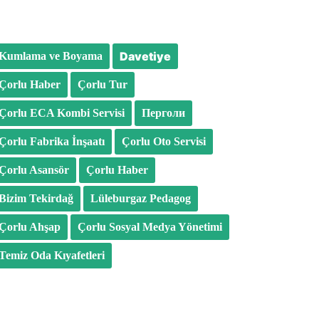
Davetiye
Kumlama ve Boyama
Çorlu Haber
Çorlu Tur
Çorlu ECA Kombi Servisi
Перголи
Çorlu Fabrika İnşaatı
Çorlu Oto Servisi
Çorlu Asansör
Çorlu Haber
Bizim Tekirdağ
Lüleburgaz Pedagog
Çorlu Ahşap
Çorlu Sosyal Medya Yönetimi
Temiz Oda Kıyafetleri