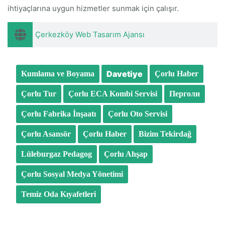
ihtiyaçlarına uygun hizmetler sunmak için çalışır.
Çerkezköy Web Tasarım Ajansı
Davetiye
Kumlama ve Boyama
Çorlu Haber
Çorlu Tur
Çorlu ECA Kombi Servisi
Перголи
Çorlu Fabrika İnşaatı
Çorlu Oto Servisi
Çorlu Asansör
Çorlu Haber
Bizim Tekirdağ
Lüleburgaz Pedagog
Çorlu Ahşap
Çorlu Sosyal Medya Yönetimi
Temiz Oda Kıyafetleri