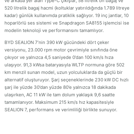
ve arkada yer alan Type-C çıkışlar, 58 litrelik ön bagaj ve
520 litrelik bagaj hacmi (koltuklar yatırıldığında 1.789 litreye
kadar) günlük kullanımda pratiklik sağlıyor. 19 inç jantlar, 10
hoparlörlü ses sistemi ve Snapdragon SA8155 işlemcisi ise
modelin teknoloji ve performansını tamamlıyor.
BYD SEALION 7’nin 390 kW gücündeki dört çeker
versiyonu, 23.000 rpm motor çevrimiyle sınıfında öne
çıkıyor ve yalnızca 4,5 saniyede 0’dan 100 km/s hıza
ulaşıyor. 91,3 kWsa bataryasıyla WLTP normuna göre 502
km menzil sunan model, uzun yolculuklarda da güçlü bir
alternatif oluşturuyor. Şarj seçeneklerinde 230 kW DC hızlı
şarj ile yüzde 30’dan yüzde 80’e yalnızca 18 dakikada
ulaşırken, AC 11 kW ile tam dolum yaklaşık 9,6 saatte
tamamlanıyor. Maksimum 215 km/s hız kapasitesiyle
SEALION 7, performans ve verimliliği birlikte sunuyor.