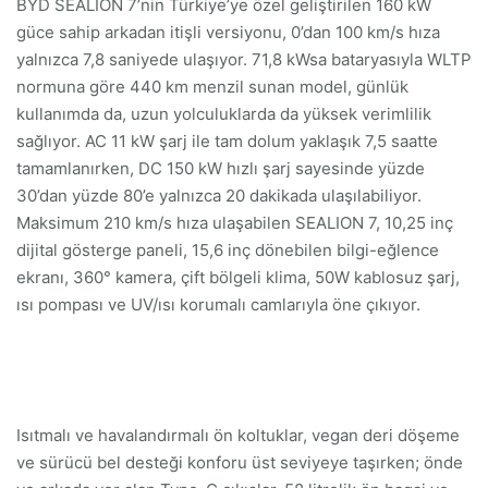
BYD SEALION 7’nin Türkiye’ye özel geliştirilen 160 kW
güce sahip arkadan itişli versiyonu, 0’dan 100 km/s hıza
yalnızca 7,8 saniyede ulaşıyor. 71,8 kWsa bataryasıyla WLTP
normuna göre 440 km menzil sunan model, günlük
kullanımda da, uzun yolculuklarda da yüksek verimlilik
sağlıyor. AC 11 kW şarj ile tam dolum yaklaşık 7,5 saatte
tamamlanırken, DC 150 kW hızlı şarj sayesinde yüzde
30’dan yüzde 80’e yalnızca 20 dakikada ulaşılabiliyor.
Maksimum 210 km/s hıza ulaşabilen SEALION 7, 10,25 inç
dijital gösterge paneli, 15,6 inç dönebilen bilgi-eğlence
ekranı, 360° kamera, çift bölgeli klima, 50W kablosuz şarj,
ısı pompası ve UV/ısı korumalı camlarıyla öne çıkıyor.
Isıtmalı ve havalandırmalı ön koltuklar, vegan deri döşeme
ve sürücü bel desteği konforu üst seviyeye taşırken; önde