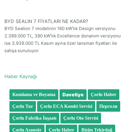
BYD SEALIN 7 FİYATLARI NE KADAR?
BYD Sealion 7 modelinin 160 kW’lık Design versiyonu
2.389.000 TL, 390 kW’lık Excellence donanım versiyonu
ise 3.939.000 TL Kasım ayına özel lansman fiyatları ile
satışa sunuluyor.
Haber Kaynağı
Davetiye
Kumlama ve Boyama
Çorlu Haber
Çorlu Tur
Çorlu ECA Kombi Servisi
Перголи
Çorlu Fabrika İnşaatı
Çorlu Oto Servisi
Çorlu Asansör
Çorlu Haber
Bizim Tekirdağ